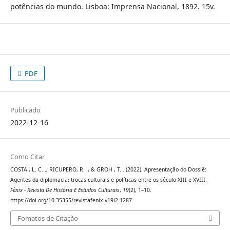
potências do mundo. Lisboa: Imprensa Nacional, 1892. 15v.
PDF
Publicado
2022-12-16
Como Citar
COSTA , L. C. ., RICUPERO, R. ., & GROH , T. . (2022). Apresentação do Dossiê:
Agentes da diplomacia: trocas culturais e políticas entre os século XIII e XVIII.
Fênix - Revista De História E Estudos Culturais
,
19
(2), 1–10.
https://doi.org/10.35355/revistafenix.v19i2.1287
Fomatos de Citação