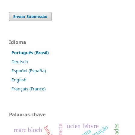
Enviar Submissão
Idioma
Português (Brasil)
Deutsch
Español (España)
English
Français (France)
Palavras-chave
lucien febvre
interpretação
marc bloch
trauma