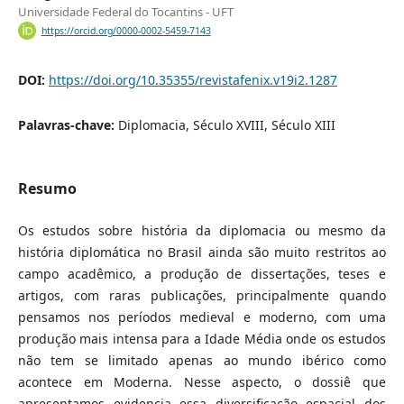
Universidade Federal do Tocantins - UFT
https://orcid.org/0000-0002-5459-7143
DOI:
https://doi.org/10.35355/revistafenix.v19i2.1287
Palavras-chave:
Diplomacia, Século XVIII, Século XIII
Resumo
Os estudos sobre história da diplomacia ou mesmo da
história diplomática no Brasil ainda são muito restritos ao
campo acadêmico, a produção de dissertações, teses e
artigos, com raras publicações, principalmente quando
pensamos nos períodos medieval e moderno, com uma
produção mais intensa para a Idade Média onde os estudos
não tem se limitado apenas ao mundo ibérico como
acontece em Moderna. Nesse aspecto, o dossiê que
apresentamos evidencia essa diversificação espacial dos