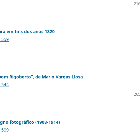
216
eira em fins dos anos 1820
.1559
Dom Rigoberto”, de Mario Vargas Llosa
.1544
265
igno fotográfico (1908-1914)
.1509