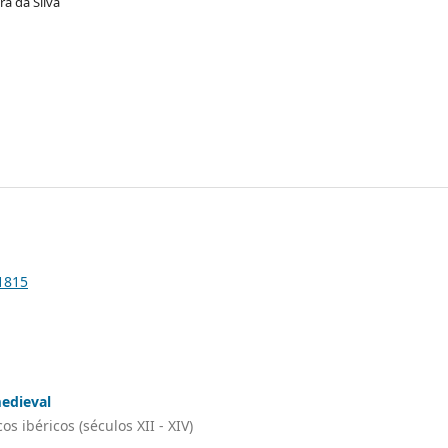
ra da Silva
.1815
medieval
 ibéricos (séculos XII - XIV)