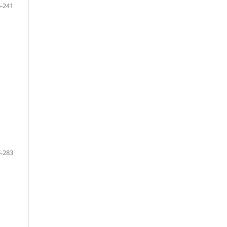
-241
-283