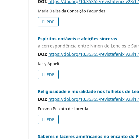
DOI:
https://doi.org/10.35355/revistafenix.v23i1
Maria Dailza da Conceição Fagundes
PDF
Espíritos notáveis e afeições sinceras
a correspondência entre Ninon de Lenclos e Sa
DOI:
https://doi.org/10.35355/revistafenix.v23i1
Kelly Appelt
PDF
Religiosidade e moralidade nos folhetos de Le
DOI:
https://doi.org/10.35355/revistafenix.v23i1
Erasmo Peixoto de Lacerda
PDF
Saberes e fazeres amefricanos no encanto do Pi