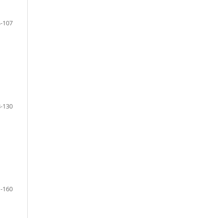
-107
-130
-160