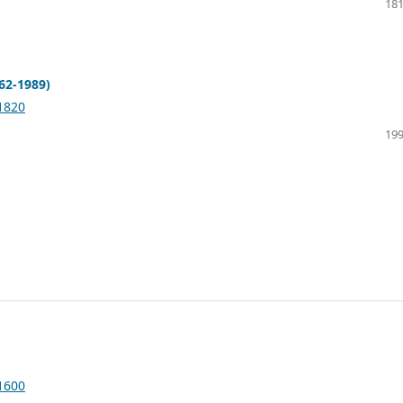
181
962-1989)
.1820
199
.1600