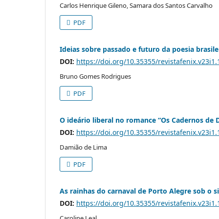
Carlos Henrique Gileno, Samara dos Santos Carvalho
PDF
Ideias sobre passado e futuro da poesia brasil
DOI:
https://doi.org/10.35355/revistafenix.v23i1
Bruno Gomes Rodrigues
PDF
O ideário liberal no romance “Os Cadernos de 
DOI:
https://doi.org/10.35355/revistafenix.v23i1
Damião de Lima
PDF
As rainhas do carnaval de Porto Alegre sob o s
DOI:
https://doi.org/10.35355/revistafenix.v23i1
Caroline Leal