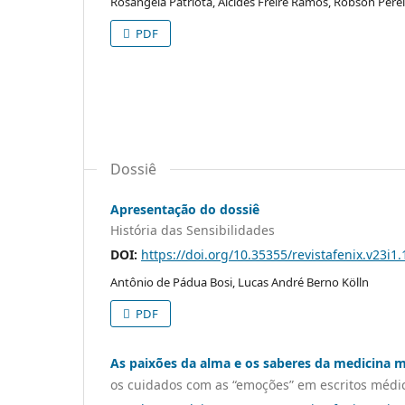
Rosangela Patriota, Alcides Freire Ramos, Robson Perei
PDF
Dossiê
Apresentação do dossiê
História das Sensibilidades
DOI:
https://doi.org/10.35355/revistafenix.v23i1
Antônio de Pádua Bosi, Lucas André Berno Kölln
PDF
As paixões da alma e os saberes da medicina 
os cuidados com as “emoções” em escritos médicos