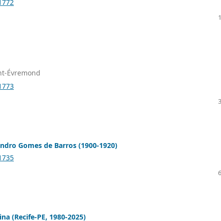
.1772
int-Évremond
.1773
andro Gomes de Barros (1900-1920)
.1735
na (Recife-PE, 1980-2025)