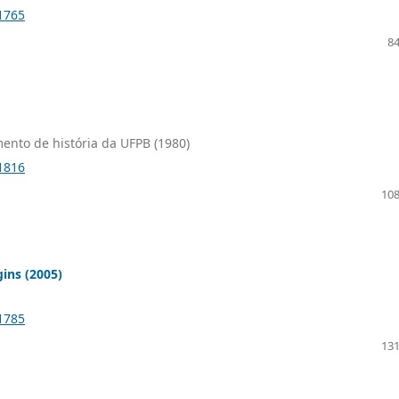
.1765
84
ento de história da UFPB (1980)
.1816
108
ins (2005)
.1785
131