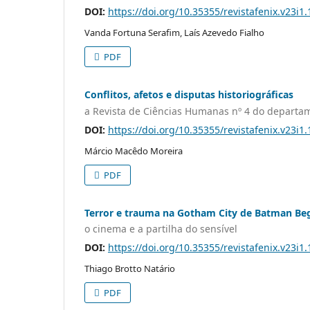
DOI:
https://doi.org/10.35355/revistafenix.v23i1
Vanda Fortuna Serafim, Laís Azevedo Fialho
PDF
Conflitos, afetos e disputas historiográficas
a Revista de Ciências Humanas nº 4 do departam
DOI:
https://doi.org/10.35355/revistafenix.v23i1
Márcio Macêdo Moreira
PDF
Terror e trauma na Gotham City de Batman Beg
o cinema e a partilha do sensível
DOI:
https://doi.org/10.35355/revistafenix.v23i1
Thiago Brotto Natário
PDF